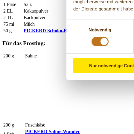
möglicherweise mit weiteren
1 Prise
Salz
der Dienste gesammelt habe
2 EL
Kakaopulver
2 TL
Backpulver
Einwilligungsauswahl
75 ml
Milch
Notwendig
50 g
PICKERD Schoko-Blättchen
Für das Frosting:
200 g
Sahne
Nur notwendige Cook
200 g
Frischkäse
PICKERD Sahne-Wunder