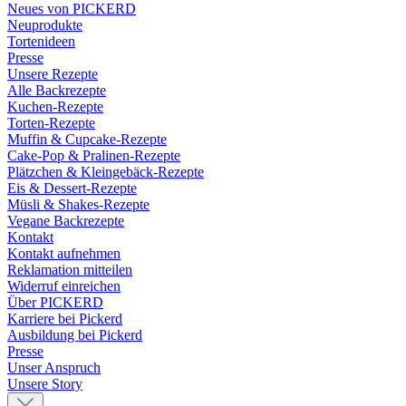
Neues von PICKERD
Neuprodukte
Tortenideen
Presse
Unsere Rezepte
Alle Backrezepte
Kuchen-Rezepte
Torten-Rezepte
Muffin & Cupcake-Rezepte
Cake-Pop & Pralinen-Rezepte
Plätzchen & Kleingebäck-Rezepte
Eis & Dessert-Rezepte
Müsli & Shakes-Rezepte
Vegane Backrezepte
Kontakt
Kontakt aufnehmen
Reklamation mitteilen
Widerruf einreichen
Über PICKERD
Karriere bei Pickerd
Ausbildung bei Pickerd
Presse
Unser Anspruch
Unsere Story