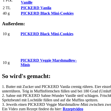
1 Pck.
Vanille
2 TL
PICKERD Vanila
40 g
PICKERD Black Mini-Cookies
Außerdem:
10 g
PICKERD Black Mini-Cookies
PICKERD Veggie Marshmallow-
10 g
Minis
So wird's gemacht:
1. Butter mit Zucker und PICKERD Vanila cremig rühren. Eier einz
unterrühren. Teig in Muffinförmchen füllen und bei 180 Grad (Umluf
2. Sahne mit PICKERD Sahne-Wunder Vanille steif schlagen. Frisch
Spritzbeutel mit Lochtülle füllen und auf die Muffins spritzen.
3. Jeweils einen PICKERD Veggie Marshmallow-Mini zwischen zwei B
Ein Video zum Rezept findest du hier:
Rezeptvideo