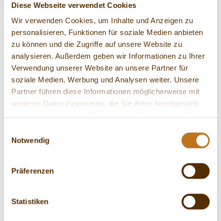
Diese Webseite verwendet Cookies
zurück
Wir verwenden Cookies, um Inhalte und Anzeigen zu
Widerruf einreichen
personalisieren, Funktionen für soziale Medien anbieten
zu können und die Zugriffe auf unsere Website zu
analysieren. Außerdem geben wir Informationen zu Ihrer
Ihre Nachricht
Verwendung unserer Website an unsere Partner für
soziale Medien, Werbung und Analysen weiter. Unsere
Partner führen diese Informationen möglicherweise mit
Bestellnummer *
weiteren Daten zusammen, die Sie ihnen bereitgestellt
Ihre Widerrufserklärung *
haben oder die sie im Rahmen Ihrer Nutzung der Dienste
gesammelt haben.
Einwilligungsauswahl
Persönliche Informationen
Notwendig
Anrede *
Vorname *
Präferenzen
Nachname *
E-Mail Adresse *
Wiederholung E-Mail Adresse *
Statistiken
Ich habe die
Allgemeinen Geschäftsbedingungen
, die
Datenschutzbestimmungen
und die
Widerrufbedingungen