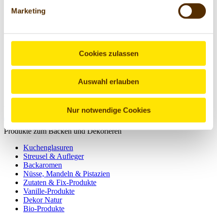
gelesen und akzeptiert.
Marketing
Bitte geben Sie die abgebildeten Zeichen ein*
Cookies zulassen
Die mit einem Stern (*) markierten Felder sind Pflichtfelder.
Widerruf einreichen
Auswahl erlauben
Werde Pickerd-Fan!
Nur notwendige Cookies
Produkte zum Backen und Dekorieren
Kuchenglasuren
Streusel & Aufleger
Backaromen
Nüsse, Mandeln & Pistazien
Zutaten & Fix-Produkte
Vanille-Produkte
Dekor Natur
Bio-Produkte