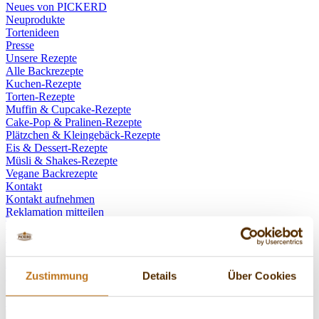
Neues von PICKERD
Neuprodukte
Tortenideen
Presse
Unsere Rezepte
Alle Backrezepte
Kuchen-Rezepte
Torten-Rezepte
Muffin & Cupcake-Rezepte
Cake-Pop & Pralinen-Rezepte
Plätzchen & Kleingebäck-Rezepte
Eis & Dessert-Rezepte
Müsli & Shakes-Rezepte
Vegane Backrezepte
Kontakt
Kontakt aufnehmen
Reklamation mitteilen
Widerruf einreichen
Über PICKERD
Karriere bei Pickerd
Ausbildung bei Pickerd
Zustimmung
Details
Über Cookies
Presse
Unser Anspruch
Unsere Story