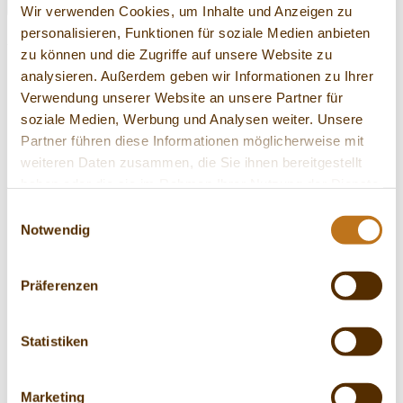
Wir verwenden Cookies, um Inhalte und Anzeigen zu
personalisieren, Funktionen für soziale Medien anbieten
zurück
Versandkosten
zu können und die Zugriffe auf unsere Website zu
analysieren. Außerdem geben wir Informationen zu Ihrer
Verwendung unserer Website an unsere Partner für
Unsere Produkte
soziale Medien, Werbung und Analysen weiter. Unsere
Neues von PICKERD
Partner führen diese Informationen möglicherweise mit
weiteren Daten zusammen, die Sie ihnen bereitgestellt
Unsere Rezepte
haben oder die sie im Rahmen Ihrer Nutzung der Dienste
Rezept des Monats
gesammelt haben.
Einwilligungsauswahl
Notwendig
Kontakt
Über PICKERD
Präferenzen
Versandkosten H.
Statistiken
PICKERD GMBH & Co.
Marketing