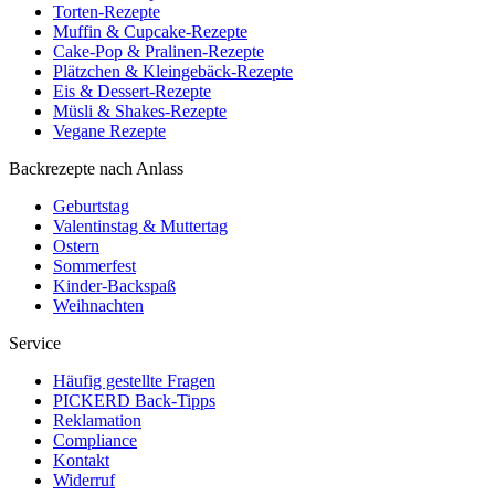
Torten-Rezepte
Muffin & Cupcake-Rezepte
Cake-Pop & Pralinen-Rezepte
Plätzchen & Kleingebäck-Rezepte
Eis & Dessert-Rezepte
Müsli & Shakes-Rezepte
Vegane Rezepte
Backrezepte nach Anlass
Geburtstag
Valentinstag & Muttertag
Ostern
Sommerfest
Kinder-Backspaß
Weihnachten
Service
Häufig gestellte Fragen
PICKERD Back-Tipps
Reklamation
Compliance
Kontakt
Widerruf