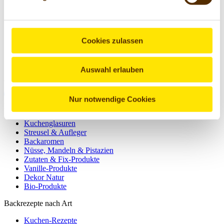
KG
Für Lieferungen innerhalb Deutschlands wird eine
Cookies zulassen
Versandkostenpauschale in Höhe von
4,95 €
erhoben.
Die Lieferung ist ab einem Bestellwert von
40,- €
kostenfrei.
Auswahl erlauben
Werde Pickerd-Fan!
Nur notwendige Cookies
Produkte zum Backen und Dekorieren
Kuchenglasuren
Streusel & Aufleger
Backaromen
Nüsse, Mandeln & Pistazien
Zutaten & Fix-Produkte
Vanille-Produkte
Dekor Natur
Bio-Produkte
Backrezepte nach Art
Kuchen-Rezepte