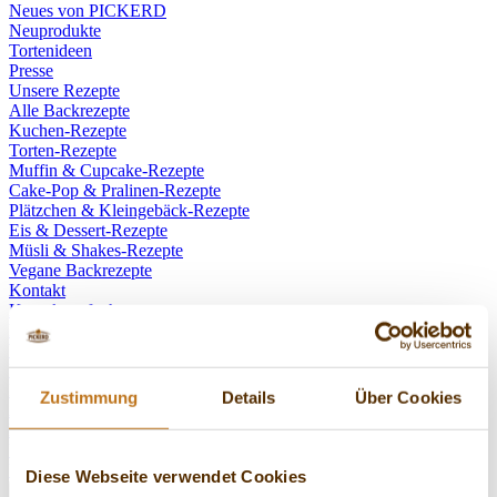
Neues von PICKERD
Neuprodukte
Tortenideen
Presse
Unsere Rezepte
Alle Backrezepte
Kuchen-Rezepte
Torten-Rezepte
Muffin & Cupcake-Rezepte
Cake-Pop & Pralinen-Rezepte
Plätzchen & Kleingebäck-Rezepte
Eis & Dessert-Rezepte
Müsli & Shakes-Rezepte
Vegane Backrezepte
Kontakt
Kontakt aufnehmen
Reklamation mitteilen
Widerruf einreichen
Über PICKERD
Karriere bei Pickerd
Zustimmung
Details
Über Cookies
Ausbildung bei Pickerd
Presse
Unser Anspruch
Unsere Story
Diese Webseite verwendet Cookies