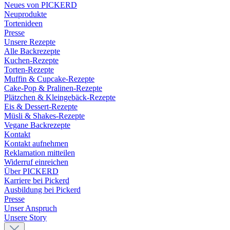
Neues von PICKERD
Neuprodukte
Tortenideen
Presse
Unsere Rezepte
Alle Backrezepte
Kuchen-Rezepte
Torten-Rezepte
Muffin & Cupcake-Rezepte
Cake-Pop & Pralinen-Rezepte
Plätzchen & Kleingebäck-Rezepte
Eis & Dessert-Rezepte
Müsli & Shakes-Rezepte
Vegane Backrezepte
Kontakt
Kontakt aufnehmen
Reklamation mitteilen
Widerruf einreichen
Über PICKERD
Karriere bei Pickerd
Ausbildung bei Pickerd
Presse
Unser Anspruch
Unsere Story