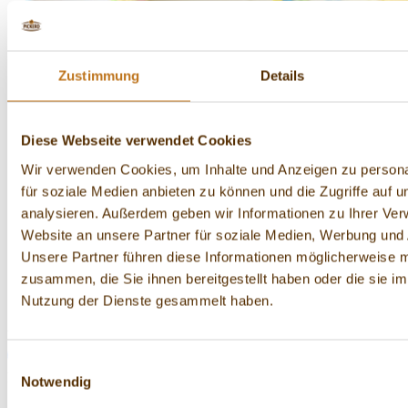
Zustimmung
Details
Für unsere kreativen Köpfe gibt es nichts Schöneres als neue,
Diese Webseite verwendet Cookies
wundervolle Produkte hervorzubringen. Schau doch gleich
nach!
Wir verwenden Cookies, um Inhalte und Anzeigen zu persona
Neuprodukte
für soziale Medien anbieten zu können und die Zugriffe auf 
analysieren. Außerdem geben wir Informationen zu Ihrer Ve
Als dynamisches Unternehmen entwickeln wir uns stetig
Website an unsere Partner für soziale Medien, Werbung und 
weiter. Damit du immer auf dem neuesten Stand bist, findest
du hier die aktuellen PICKERD Pressemitteilungen und
Unsere Partner führen diese Informationen möglicherweise m
wichtige Infos.
zusammen, die Sie ihnen bereitgestellt haben oder die sie i
Nutzung der Dienste gesammelt haben.
Pressemitteilungen
Werde Pickerd-Fan!
Einwilligungsauswahl
Produkte zum Backen und Dekorieren
Notwendig