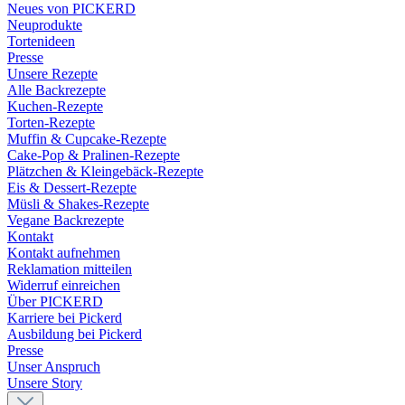
Neues von PICKERD
Neuprodukte
Tortenideen
Presse
Unsere Rezepte
Alle Backrezepte
Kuchen-Rezepte
Torten-Rezepte
Muffin & Cupcake-Rezepte
Cake-Pop & Pralinen-Rezepte
Plätzchen & Kleingebäck-Rezepte
Eis & Dessert-Rezepte
Müsli & Shakes-Rezepte
Vegane Backrezepte
Kontakt
Kontakt aufnehmen
Reklamation mitteilen
Widerruf einreichen
Über PICKERD
Karriere bei Pickerd
Ausbildung bei Pickerd
Presse
Unser Anspruch
Unsere Story