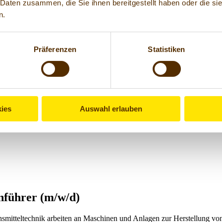
 Daten zusammen, die Sie ihnen bereitgestellt haben oder die s
n.
PICKERD
Präferenzen
Statistiken
ener Ausbildung.
ies
Auswahl erlauben
ossenen Ausbildung
 ein Teil unseres Teams.
Wir freuen uns schon auf deine Bewerbung!
D
nführer (m/w/d)
mitteltechnik arbeiten an Maschinen und Anlagen zur Herstellung vo