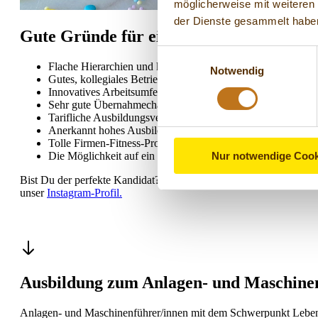
möglicherweise mit weiteren
der Dienste gesammelt habe
Gute Gründe für eine Ausbildung bei 
Einwilligungsauswahl
Flache Hierarchien und kurze Entscheidungswege.
Notwendig
Gutes, kollegiales Betriebsklima.
Innovatives Arbeitsumfeld.
Sehr gute Übernahmechancen nach erfolgreich abgeschloss
Tarifliche Ausbildungsvergütung.
Anerkannt hohes Ausbildungsniveau.
Tolle Firmen-Fitness-Programme
Nur notwendige Cook
Die Möglichkeit auf ein duales Studium nach der abgeschl
Bist Du der perfekte Kandidat? Dann bewirb Dich jetzt und werde
unser
Instagram-Profil.
Ausbildung zum Anlagen- und Maschine
Anlagen- und Maschinenführer/innen mit dem Schwerpunkt Lebens