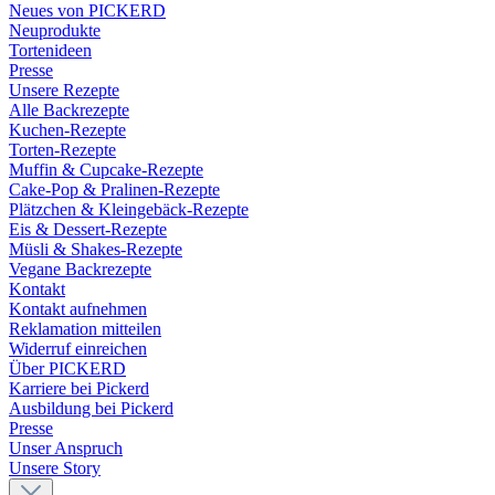
Neues von PICKERD
Neuprodukte
Tortenideen
Presse
Unsere Rezepte
Alle Backrezepte
Kuchen-Rezepte
Torten-Rezepte
Muffin & Cupcake-Rezepte
Cake-Pop & Pralinen-Rezepte
Plätzchen & Kleingebäck-Rezepte
Eis & Dessert-Rezepte
Müsli & Shakes-Rezepte
Vegane Backrezepte
Kontakt
Kontakt aufnehmen
Reklamation mitteilen
Widerruf einreichen
Über PICKERD
Karriere bei Pickerd
Ausbildung bei Pickerd
Presse
Unser Anspruch
Unsere Story