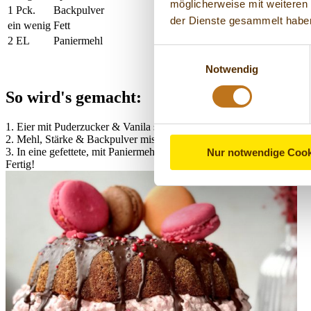
möglicherweise mit weiteren
1 Pck.
Backpulver
der Dienste gesammelt habe
ein wenig
Fett
2 EL
Paniermehl
Einwilligungsauswahl
Notwendig
So wird's gemacht:
1. Eier mit Puderzucker & Vanila schaumig schlagen. Öl & Eierlikör
2. Mehl, Stärke & Backpulver mischen und unterheben.
3. In eine gefettete, mit Paniermehl ausgestreute Gugelhupfform füll
Nur notwendige Cook
Fertig!