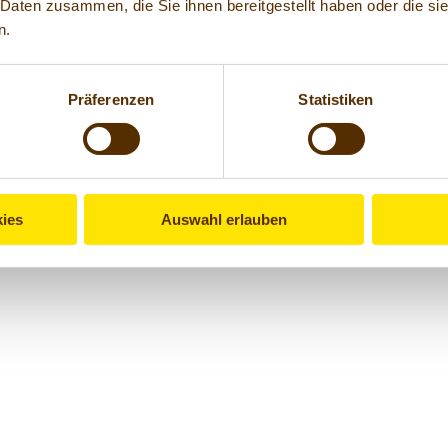
 Daten zusammen, die Sie ihnen bereitgestellt haben oder die s
n.
Präferenzen
Statistiken
 mischen und langsam einrühren.
en. Bei 180 °C (Umluft 160 °C) ca. 45 Min. backen. 4. Abkühlen lassen
ies
Auswahl erlauben