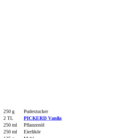
250 g
Puderzucker
2 TL
PICKERD Vanila
250 ml
Pflanzenöl
250 ml
Eierlikör