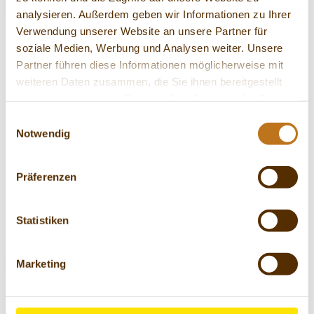
analysieren. Außerdem geben wir Informationen zu Ihrer
zurück
Verwendung unserer Website an unsere Partner für
Service
soziale Medien, Werbung und Analysen weiter. Unsere
Partner führen diese Informationen möglicherweise mit
Unsere Produkte
weiteren Daten zusammen, die Sie ihnen bereitgestellt
haben oder die sie im Rahmen Ihrer Nutzung der Dienste
Neues von PICKERD
gesammelt haben.
Einwilligungsauswahl
Unsere Rezepte
Notwendig
Rezept des Monats
Präferenzen
Kontakt
Über PICKERD
Statistiken
Marketing
Filter
Keine Produkte gefunden.