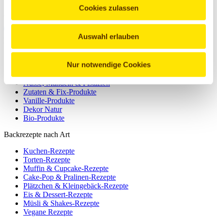
Cookies zulassen
Werde Pickerd-Fan!
Auswahl erlauben
Produkte zum Backen und Dekorieren
Kuchenglasuren
Nur notwendige Cookies
Streusel & Aufleger
Backaromen
Nüsse, Mandeln & Pistazien
Zutaten & Fix-Produkte
Vanille-Produkte
Dekor Natur
Bio-Produkte
Backrezepte nach Art
Kuchen-Rezepte
Torten-Rezepte
Muffin & Cupcake-Rezepte
Cake-Pop & Pralinen-Rezepte
Plätzchen & Kleingebäck-Rezepte
Eis & Dessert-Rezepte
Müsli & Shakes-Rezepte
Vegane Rezepte