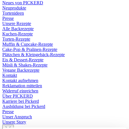
Neues von PICKERD
Neuprodukte
Tortenideen
Presse
Unsere Rezepte
Alle Backrezepte
Kuchen-Rezepte
Torten-Rezepte
Muffin & Cupcake-Rezepte
Cake-Pop & Pralinen-Rezepte
Plätzchen & Kleingebäck-Rezepte
Eis & Dessert-Rezepte
Müsli & Shakes-Rezepte
Vegane Backrezepte
Kontakt
Kontakt aufnehmen
Reklamation mitteilen
Widerruf einreichen
Über PICKERD
Karriere bei Pickerd
Ausbildung bei Pickerd
Presse
Unser Anspruch
Unsere Story