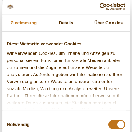
zurück
Kauf vor dem Sturm
Zustimmung
Details
Über Cookies
November 2022
Sicher navigieren durch
Diese Webseite verwendet Cookies
Wir verwenden Cookies, um Inhalte und Anzeigen zu
schwierigen Zeiten
personalisieren, Funktionen für soziale Medien anbieten
zu können und die Zugriffe auf unsere Website zu
Hohe Kostensteigerungen, eine extreme Inflation und
analysieren. Außerdem geben wir Informationen zu Ihrer
starke Kauf-Zurückhaltung der Verbraucher, das alles ist
Verwendung unserer Website an unsere Partner für
gerade eine herausfordernde Mischung für viele
Unternehmen – so auch für PICKERD
soziale Medien, Werbung und Analysen weiter. Unsere
Partner führen diese Informationen möglicherweise mit
weiteren Daten zusammen, die Sie ihnen bereitgestellt
haben oder die sie im Rahmen Ihrer Nutzung der Dienste
Gerade in dieser Zeit scheut sich PICKERD nicht
gesammelt haben.
Einwilligungsauswahl
antizyklisch zu investieren. Neben der Weiterentwicklung in
Notwendig
die Marke PICKERD geben wir mehr Mittel in die Werbung.
So sind wir erstmals mit einer richtigen Werbekampagne