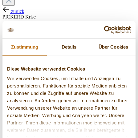
zurück
PICKERD Krise
21. Februar 2025
Zustimmung
Details
Über Cookies
PICKERD hat sich aus der
Krise befreit
Diese Webseite verwendet Cookies
Wir verwenden Cookies, um Inhalte und Anzeigen zu
personalisieren, Funktionen für soziale Medien anbieten
Im Jahr 2021 hat Christoph Ludwig PICKERD gekauft.
zu können und die Zugriffe auf unsere Website zu
In den vier Jahren mussten viele Krisen überstanden
analysieren. Außerdem geben wir Informationen zu Ihrer
werden, doch das Familienunternehmen wurde gestärkt
Verwendung unserer Website an unsere Partner für
und hat sich aus der Krise befreit.
soziale Medien, Werbung und Analysen weiter. Unsere
Partner führen diese Informationen möglicherweise mit
weiteren Daten zusammen, die Sie ihnen bereitgestellt
Christoph Ludwig hatte PICKERD 2021 übernommen und
haben oder die sie im Rahmen Ihrer Nutzung der Dienste