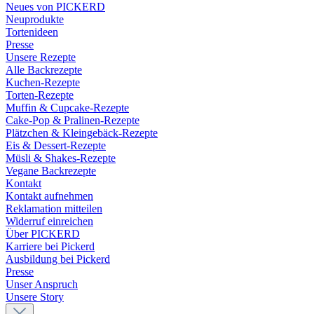
Neues von PICKERD
Neuprodukte
Tortenideen
Presse
Unsere Rezepte
Alle Backrezepte
Kuchen-Rezepte
Torten-Rezepte
Muffin & Cupcake-Rezepte
Cake-Pop & Pralinen-Rezepte
Plätzchen & Kleingebäck-Rezepte
Eis & Dessert-Rezepte
Müsli & Shakes-Rezepte
Vegane Backrezepte
Kontakt
Kontakt aufnehmen
Reklamation mitteilen
Widerruf einreichen
Über PICKERD
Karriere bei Pickerd
Ausbildung bei Pickerd
Presse
Unser Anspruch
Unsere Story