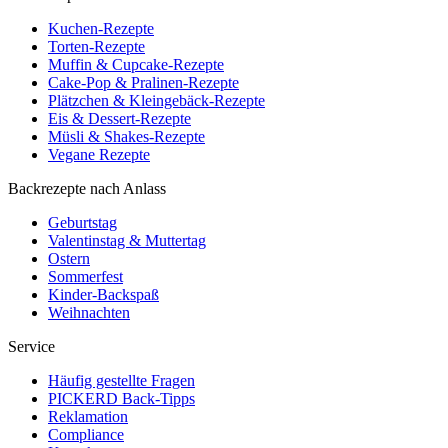
Kuchen-Rezepte
Torten-Rezepte
Muffin & Cupcake-Rezepte
Cake-Pop & Pralinen-Rezepte
Plätzchen & Kleingebäck-Rezepte
Eis & Dessert-Rezepte
Müsli & Shakes-Rezepte
Vegane Rezepte
Backrezepte nach Anlass
Geburtstag
Valentinstag & Muttertag
Ostern
Sommerfest
Kinder-Backspaß
Weihnachten
Service
Häufig gestellte Fragen
PICKERD Back-Tipps
Reklamation
Compliance