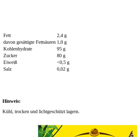
Fett
2,4 g
davon gesättigte Fettsäuren
1,0 g
Kohlenhydrate
95 g
Zucker
80 g
Eiweiß
<0,5 g
Salz
0,02 g
Hinweis:
Kühl, trocken und lichtgeschützt lagern.