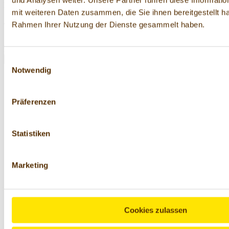
Kindergeburtstage oder für den nächsten Ausflug an's Meer.
mit weiteren Daten zusammen, die Sie ihnen bereitgestellt ha
4,99 €
Rahmen Ihrer Nutzung der Dienste gesammelt haben.
71,29 € / 1 kg
Preise inkl. MwSt. zzgl. Versandkosten innerhalb Deutschlands.
In den Warenkorb
Einwilligungsauswahl
Notwendig
Präferenzen
Statistiken
Marketing
Cookies zulassen