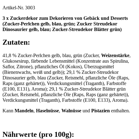
Artikel-Nr.
3003
3 x Zuckerdekor zum Dekorieren von Gebäck und Desserts
(Zucker-Perlchen gelb, blau, grün; Zucker Streudekor
Dinosaurier gelb, blau; Zucker-Streudekor Blätter grün)
Zutaten:
41,8 % Zucker-Perlchen gelb, blau, grün (Zucker,
Weizenstärke
,
Glukosesirup, färbende Lebensmittel (Konzentrate aus Spirulina,
Saflor, Zitrone), pflanzliches Öl (Kokos), Überzugsmittel
(Bienenwachs, weiß und gelb)); 29,1 % Zucker-Streudekor
Dinosaurier gelb, blau (Zucker, Reismehl, pflanzliche Öle (Raps,
Raps (ganz gehärtet)), Verdickungsmittel (Traganth), Farbstoffe
(E100, E131), Aroma); 29,1 % Zucker-Streudekor Blätter grün
(Zucker, Reismehl, pflanzliche Öle (Raps, Raps (ganz gehärtet)),
Verdickungsmittel (Traganth), Farbstoffe (E100, E133), Aroma).
Kann
Mandeln
,
Haselnüsse
,
Walnüsse
und
Pistazien
enthalten.
Nährwerte (pro 100g):