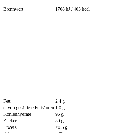
Brennwert
1708 kJ / 403 kcal
Fett
2,4 g
davon gesättigte Fettsäuren
1,0 g
Kohlenhydrate
95 g
Zucker
80 g
Eiweiß
<0,5 g