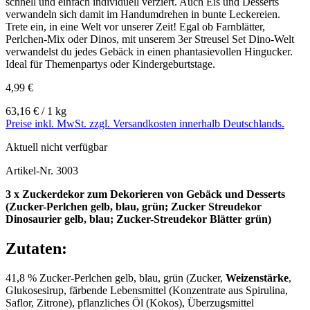
schnell und einfach individuell verziert. Auch Eis und Desserts
verwandeln sich damit im Handumdrehen in bunte Leckereien.
Trete ein, in eine Welt vor unserer Zeit! Egal ob Farnblätter,
Perlchen-Mix oder Dinos, mit unserem 3er Streusel Set Dino-Welt
verwandelst du jedes Gebäck in einen phantasievollen Hingucker.
Ideal für Themenpartys oder Kindergeburtstage.
4,99 €
63,16 € / 1 kg
Preise inkl. MwSt. zzgl. Versandkosten innerhalb Deutschlands.
Aktuell nicht verfügbar
Artikel-Nr.
3003
3 x Zuckerdekor zum Dekorieren von Gebäck und Desserts
(Zucker-Perlchen gelb, blau, grün; Zucker Streudekor
Dinosaurier gelb, blau; Zucker-Streudekor Blätter grün)
Zutaten:
41,8 % Zucker-Perlchen gelb, blau, grün (Zucker,
Weizenstärke
,
Glukosesirup, färbende Lebensmittel (Konzentrate aus Spirulina,
Saflor, Zitrone), pflanzliches Öl (Kokos), Überzugsmittel