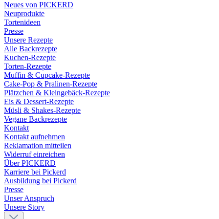
Neues von PICKERD
Neuprodukte
Tortenideen
Presse
Unsere Rezepte
Alle Backrezepte
Kuchen-Rezepte
Torten-Rezepte
Muffin & Cupcake-Rezepte
Cake-Pop & Pralinen-Rezepte
Plätzchen & Kleingebäck-Rezepte
Eis & Dessert-Rezepte
Müsli & Shakes-Rezepte
Vegane Backrezepte
Kontakt
Kontakt aufnehmen
Reklamation mitteilen
Widerruf einreichen
Über PICKERD
Karriere bei Pickerd
Ausbildung bei Pickerd
Presse
Unser Anspruch
Unsere Story