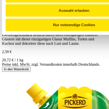
Seit Generationen bekannt und beliebt – unsere PICKERD
Kuchenglasuren überzeugen durch ihre bewährte Qualität und
Auswahl erlauben
gehen auf Heinrich Pickerd im Jahre 1950 zurück.Traditionell
werden unsere Kuchenglasuren aus den besten Zutaten hergestellt
und veredeln seit über 60 Jahren Kuchen, Torten und Gebäck. Mit
Nur notwendige Cookies
Hilfe unserer einzigartigen Dekor-Tülle sind auch filigrane
Dekorationen möglich.Unsere blaue Kuchenglasur mit frischem
Zitronengeschmack besticht durch ihren einzigartigen Blauton.
Glasiere mit dieser einzigartigen Glasur Muffins, Torten und
Kuchen und dekoriere diese nach Lust und Laune.
2,59 €
20,72 € / 1 kg
Preise inkl. MwSt. zzgl. Versandkosten innerhalb Deutschlands.
In den Warenkorb