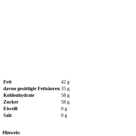
Fett
42 g
davon gesättigte Fettsäuren
35 g
Kohlenhydrate
58 g
Zucker
58 g
Eiweiß
0 g
Salz
0 g
Hinweis: