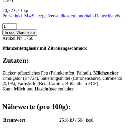
2,59 €
20,72 € / 1 kg
Preise inkl. MwSt. zzgl. Versandkosten innerhalb Deutschlands.
In den Warenkorb
Artikel-Nr.
1766
Pflanzenfettglasur mit Zitronengeschmack
Zutaten:
Zucker, pflanzliches Fett (Palmkernfett, Palmöl),
Milchzucker
,
Emulgator (E472c), Säuerungsmittel (Citronensäure), Citronenöl
(0,1%), Farbstoffe (Beta-Carotin, Brillantblau FCF).
Kann
Milch
und
Haselnüsse
enthalten.
Nährwerte (pro 100g):
Brennwert
2516 kJ / 604 kcal