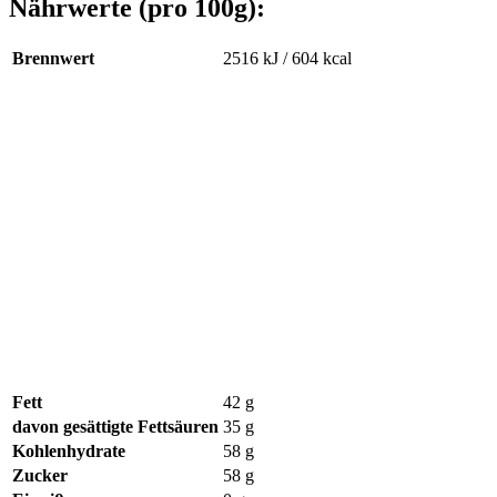
Nährwerte (pro 100g):
Brennwert
2516 kJ / 604 kcal
Fett
42 g
davon gesättigte Fettsäuren
35 g
Kohlenhydrate
58 g
Zucker
58 g