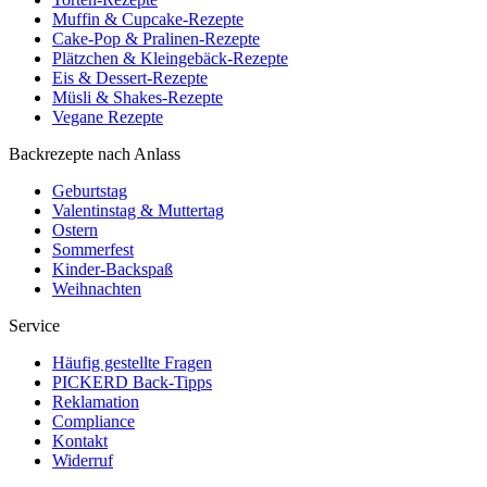
Muffin & Cupcake-Rezepte
Cake-Pop & Pralinen-Rezepte
Plätzchen & Kleingebäck-Rezepte
Eis & Dessert-Rezepte
Müsli & Shakes-Rezepte
Vegane Rezepte
Backrezepte nach Anlass
Geburtstag
Valentinstag & Muttertag
Ostern
Sommerfest
Kinder-Backspaß
Weihnachten
Service
Häufig gestellte Fragen
PICKERD Back-Tipps
Reklamation
Compliance
Kontakt
Widerruf