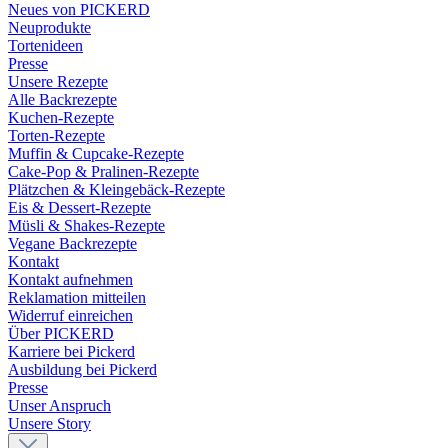
Neues von PICKERD
Neuprodukte
Tortenideen
Presse
Unsere Rezepte
Alle Backrezepte
Kuchen-Rezepte
Torten-Rezepte
Muffin & Cupcake-Rezepte
Cake-Pop & Pralinen-Rezepte
Plätzchen & Kleingebäck-Rezepte
Eis & Dessert-Rezepte
Müsli & Shakes-Rezepte
Vegane Backrezepte
Kontakt
Kontakt aufnehmen
Reklamation mitteilen
Widerruf einreichen
Über PICKERD
Karriere bei Pickerd
Ausbildung bei Pickerd
Presse
Unser Anspruch
Unsere Story