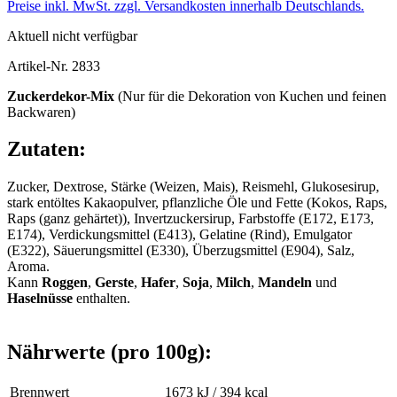
Preise inkl. MwSt. zzgl. Versandkosten innerhalb Deutschlands.
Aktuell nicht verfügbar
Artikel-Nr.
2833
Zuckerdekor-Mix
(Nur für die Dekoration von Kuchen und feinen
Backwaren)
Zutaten:
Zucker, Dextrose, Stärke (Weizen, Mais), Reismehl, Glukosesirup,
stark entöltes Kakaopulver, pflanzliche Öle und Fette (Kokos, Raps,
Raps (ganz gehärtet)), Invertzuckersirup, Farbstoffe (E172, E173,
E174), Verdickungsmittel (E413), Gelatine (Rind), Emulgator
(E322), Säuerungsmittel (E330), Überzugsmittel (E904), Salz,
Aroma.
Kann
Roggen
,
Gerste
,
Hafer
,
Soja
,
Milch
,
Mandeln
und
Haselnüsse
enthalten.
Nährwerte (pro 100g):
Brennwert
1673 kJ / 394 kcal