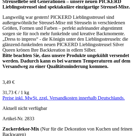
Streuselliebe seit Generationen – unsere neuen PICKERD
Lieblingsstreusel sind spektakuläre einzigartige Streusel-Mixe.
Langweilig war gestern! PICKERD Lieblingsstreusel sind
außergewöhnliche Streusel-Mixe mit Streuseln in verschiedenen
Größen, Formen und Farben – perfekt aufeinander abgestimmt
sorgen sie für noch mehr funkelnde und kreative Backmomente.
„Dress to impress“ - die Königin unter den Lieblingsstreuseln: die
glänzend-funkelnden neuen PICKERD Lieblingsstreusel Silver
Queen krönen Ihre Backkreation in edlem Silber.
Bitte beachten Sie, dass unsere Produkte ungekühlt versendet
werden. Dadurch kann es bei warmen Temperaturen auf dem
Versandweg zu einer Qualitätsminderung kommen.
3,49 €
31,73 € / 1 kg
Preise inkl. MwSt. zzgl. Versandkosten innerhalb Deutschlands.
Aktuell nicht verfügbar
Artikel-Nr.
2833
Zuckerdekor-Mix
(Nur für die Dekoration von Kuchen und feinen
Backwaren)