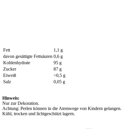
Fett
1,1 g
davon gesättigte Fettsäuren
0,6 g
Kohlenhydrate
95 g
Zucker
87 g
Eiweiß
<0,5 g
Salz
0,05 g
Hinweis:
Nur zur Dekoration.
Achtung: Perlen können in die Atemwege von Kindern gelangen.
Kühl, trocken und lichtgeschützt lagern.