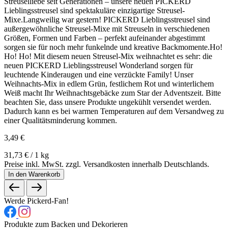
Streuselliebe seit Generationen – unsere neuen PICKERD
Lieblingsstreusel sind spektakuläre einzigartige Streusel-
Mixe.Langweilig war gestern! PICKERD Lieblingsstreusel sind
außergewöhnliche Streusel-Mixe mit Streuseln in verschiedenen
Größen, Formen und Farben – perfekt aufeinander abgestimmt
sorgen sie für noch mehr funkelnde und kreative Backmomente.Ho!
Ho! Ho! Mit diesem neuen Streusel-Mix weihnachtet es sehr: die
neuen PICKERD Lieblingsstreusel Wonderland sorgen für
leuchtende Kinderaugen und eine verzückte Family! Unser
Weihnachts-Mix in edlem Grün, festlichem Rot und winterlichem
Weiß macht Ihr Weihnachtsgebäcke zum Star der Adventszeit. Bitte
beachten Sie, dass unsere Produkte ungekühlt versendet werden.
Dadurch kann es bei warmen Temperaturen auf dem Versandweg zu
einer Qualitätsminderung kommen.
3,49 €
31,73 € / 1 kg
Preise inkl. MwSt. zzgl. Versandkosten innerhalb Deutschlands.
In den Warenkorb
Werde Pickerd-Fan!
Produkte zum Backen und Dekorieren