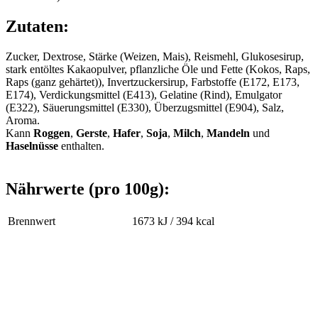
Zutaten:
Zucker, Dextrose, Stärke (Weizen, Mais), Reismehl, Glukosesirup,
stark entöltes Kakaopulver, pflanzliche Öle und Fette (Kokos, Raps,
Raps (ganz gehärtet)), Invertzuckersirup, Farbstoffe (E172, E173,
E174), Verdickungsmittel (E413), Gelatine (Rind), Emulgator
(E322), Säuerungsmittel (E330), Überzugsmittel (E904), Salz,
Aroma.
Kann
Roggen
,
Gerste
,
Hafer
,
Soja
,
Milch
,
Mandeln
und
Haselnüsse
enthalten.
Nährwerte (pro 100g):
Brennwert
1673 kJ / 394 kcal