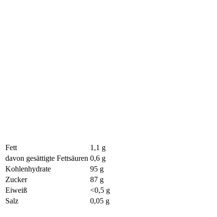
Fett
1,1 g
davon gesättigte Fettsäuren
0,6 g
Kohlenhydrate
95 g
Zucker
87 g
Eiweiß
<0,5 g
Salz
0,05 g