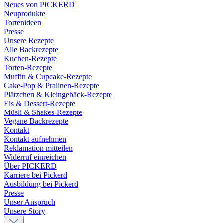
Neues von PICKERD
Neuprodukte
Tortenideen
Presse
Unsere Rezepte
Alle Backrezepte
Kuchen-Rezepte
Torten-Rezepte
Muffin & Cupcake-Rezepte
Cake-Pop & Pralinen-Rezepte
Plätzchen & Kleingebäck-Rezepte
Eis & Dessert-Rezepte
Müsli & Shakes-Rezepte
Vegane Backrezepte
Kontakt
Kontakt aufnehmen
Reklamation mitteilen
Widerruf einreichen
Über PICKERD
Karriere bei Pickerd
Ausbildung bei Pickerd
Presse
Unser Anspruch
Unsere Story