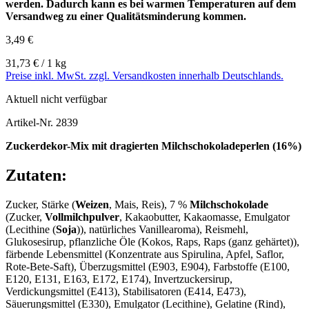
werden. Dadurch kann es bei warmen Temperaturen auf dem
Versandweg zu einer Qualitätsminderung kommen.
3,49 €
31,73 € / 1 kg
Preise inkl. MwSt. zzgl. Versandkosten innerhalb Deutschlands.
Aktuell nicht verfügbar
Artikel-Nr.
2839
Zuckerdekor-Mix mit dragierten Milchschokoladeperlen (16%)
Zutaten:
Zucker, Stärke (
Weizen
, Mais, Reis), 7 %
Milchschokolade
(Zucker,
Vollmilchpulver
, Kakaobutter, Kakaomasse, Emulgator
(Lecithine (
Soja
)), natürliches Vanillearoma), Reismehl,
Glukosesirup, pflanzliche Öle (Kokos, Raps, Raps (ganz gehärtet)),
färbende Lebensmittel (Konzentrate aus Spirulina, Apfel, Saflor,
Rote-Bete-Saft), Überzugsmittel (E903, E904), Farbstoffe (E100,
E120, E131, E163, E172, E174), Invertzuckersirup,
Verdickungsmittel (E413), Stabilisatoren (E414, E473),
Säuerungsmittel (E330), Emulgator (Lecithine), Gelatine (Rind),