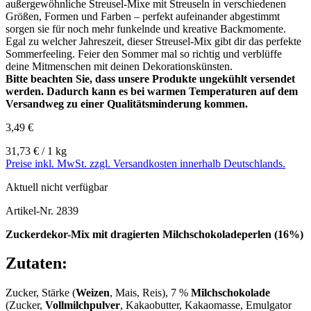
außergewöhnliche Streusel-Mixe mit Streuseln in verschiedenen
Größen, Formen und Farben – perfekt aufeinander abgestimmt
sorgen sie für noch mehr funkelnde und kreative Backmomente.
Egal zu welcher Jahreszeit, dieser Streusel-Mix gibt dir das perfekte
Sommerfeeling. Feier den Sommer mal so richtig und verblüffe
deine Mitmenschen mit deinen Dekorationskünsten.
Bitte beachten Sie, dass unsere Produkte ungekühlt versendet
werden. Dadurch kann es bei warmen Temperaturen auf dem
Versandweg zu einer Qualitätsminderung kommen.
3,49 €
31,73 € / 1 kg
Preise inkl. MwSt. zzgl. Versandkosten innerhalb Deutschlands.
Aktuell nicht verfügbar
Artikel-Nr.
2839
Zuckerdekor-Mix mit dragierten Milchschokoladeperlen (16%)
Zutaten:
Zucker, Stärke (
Weizen
, Mais, Reis), 7 %
Milchschokolade
(Zucker,
Vollmilchpulver
, Kakaobutter, Kakaomasse, Emulgator