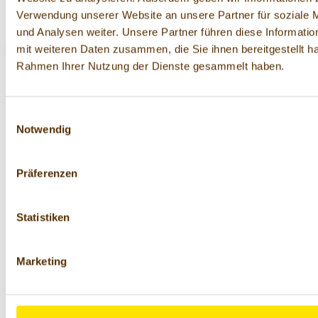
Verwendung unserer Website an unsere Partner für soziale
20,72 € / 1 kg
und Analysen weiter. Unsere Partner führen diese Informati
Preise inkl. MwSt. zzgl. Versandkosten innerhalb Deutschlands.
mit weiteren Daten zusammen, die Sie ihnen bereitgestellt ha
In den Warenkorb
Rahmen Ihrer Nutzung der Dienste gesammelt haben.
Einwilligungsauswahl
Notwendig
Präferenzen
Statistiken
Marketing