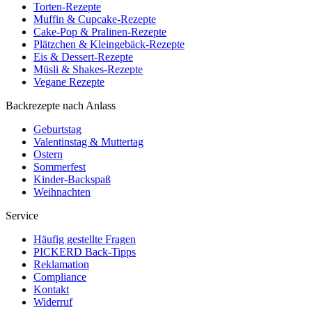
Torten-Rezepte
Muffin & Cupcake-Rezepte
Cake-Pop & Pralinen-Rezepte
Plätzchen & Kleingebäck-Rezepte
Eis & Dessert-Rezepte
Müsli & Shakes-Rezepte
Vegane Rezepte
Backrezepte nach Anlass
Geburtstag
Valentinstag & Muttertag
Ostern
Sommerfest
Kinder-Backspaß
Weihnachten
Service
Häufig gestellte Fragen
PICKERD Back-Tipps
Reklamation
Compliance
Kontakt
Widerruf