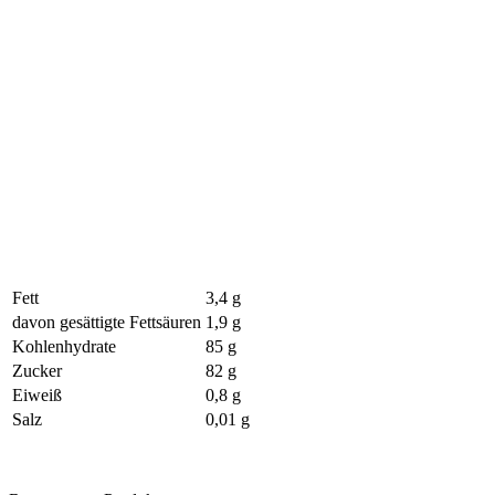
Fett
3,4 g
davon gesättigte Fettsäuren
1,9 g
Kohlenhydrate
85 g
Zucker
82 g
Eiweiß
0,8 g
Salz
0,01 g