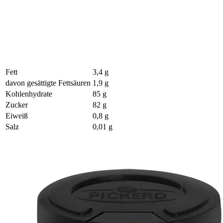
Fett
3,4 g
davon gesättigte Fettsäuren
1,9 g
Kohlenhydrate
85 g
Zucker
82 g
Eiweiß
0,8 g
Salz
0,01 g