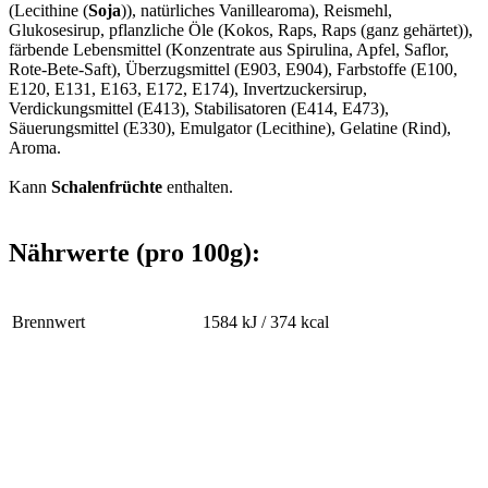
(Lecithine (
Soja
)), natürliches Vanillearoma), Reismehl,
Glukosesirup, pflanzliche Öle (Kokos, Raps, Raps (ganz gehärtet)),
färbende Lebensmittel (Konzentrate aus Spirulina, Apfel, Saflor,
Rote-Bete-Saft), Überzugsmittel (E903, E904), Farbstoffe (E100,
E120, E131, E163, E172, E174), Invertzuckersirup,
Verdickungsmittel (E413), Stabilisatoren (E414, E473),
Säuerungsmittel (E330), Emulgator (Lecithine), Gelatine (Rind),
Aroma.
Kann
Schalenfrüchte
enthalten.
Nährwerte (pro 100g):
Brennwert
1584 kJ / 374 kcal