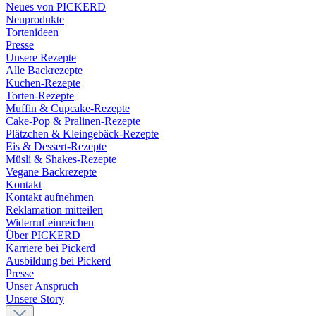
Neues von PICKERD
Neuprodukte
Tortenideen
Presse
Unsere Rezepte
Alle Backrezepte
Kuchen-Rezepte
Torten-Rezepte
Muffin & Cupcake-Rezepte
Cake-Pop & Pralinen-Rezepte
Plätzchen & Kleingebäck-Rezepte
Eis & Dessert-Rezepte
Müsli & Shakes-Rezepte
Vegane Backrezepte
Kontakt
Kontakt aufnehmen
Reklamation mitteilen
Widerruf einreichen
Über PICKERD
Karriere bei Pickerd
Ausbildung bei Pickerd
Presse
Unser Anspruch
Unsere Story