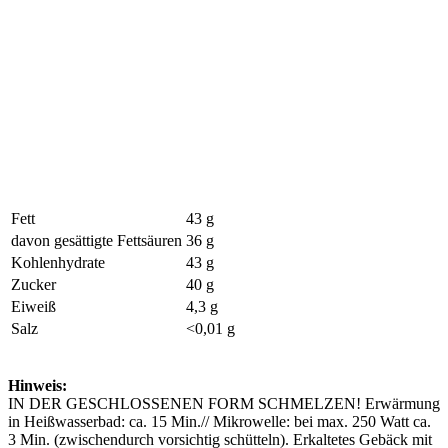
Fett
43 g
davon gesättigte Fettsäuren
36 g
Kohlenhydrate
43 g
Zucker
40 g
Eiweiß
4,3 g
Salz
<0,01 g
Hinweis:
IN DER GESCHLOSSENEN FORM SCHMELZEN! Erwärmung
in Heißwasserbad: ca. 15 Min.// Mikrowelle: bei max. 250 Watt ca.
3 Min. (zwischendurch vorsichtig schütteln). Erkaltetes Gebäck mit