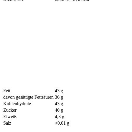
Fett
43 g
davon gesättigte Fettsäuren
36 g
Kohlenhydrate
43 g
Zucker
40 g
Eiweiß
4,3 g
Salz
<0,01 g