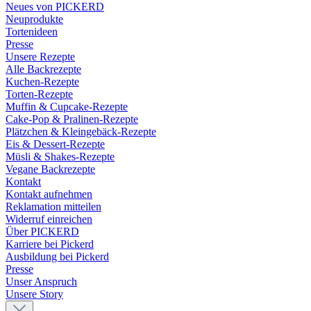
Neues von PICKERD
Neuprodukte
Tortenideen
Presse
Unsere Rezepte
Alle Backrezepte
Kuchen-Rezepte
Torten-Rezepte
Muffin & Cupcake-Rezepte
Cake-Pop & Pralinen-Rezepte
Plätzchen & Kleingebäck-Rezepte
Eis & Dessert-Rezepte
Müsli & Shakes-Rezepte
Vegane Backrezepte
Kontakt
Kontakt aufnehmen
Reklamation mitteilen
Widerruf einreichen
Über PICKERD
Karriere bei Pickerd
Ausbildung bei Pickerd
Presse
Unser Anspruch
Unsere Story