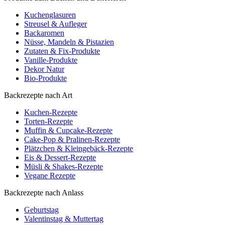
Kuchenglasuren
Streusel & Aufleger
Backaromen
Nüsse, Mandeln & Pistazien
Zutaten & Fix-Produkte
Vanille-Produkte
Dekor Natur
Bio-Produkte
Backrezepte nach Art
Kuchen-Rezepte
Torten-Rezepte
Muffin & Cupcake-Rezepte
Cake-Pop & Pralinen-Rezepte
Plätzchen & Kleingebäck-Rezepte
Eis & Dessert-Rezepte
Müsli & Shakes-Rezepte
Vegane Rezepte
Backrezepte nach Anlass
Geburtstag
Valentinstag & Muttertag