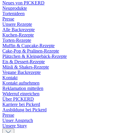
Neues von PICKERD
Neuprodukte
Tortenideen
Presse
Unsere Rezepte
Alle Backrezepte
Kuchen-Rezepte
Torten-Rezepte
Muffin & Cupcake-Rezepte
Cake-Pop & Pralinen-Rezepte
Plätzchen & Kleingebäck-Rezepte
Eis & Dessert-Rezepte
Müsli & Shakes-Rezepte
Vegane Backrezepte
Kontakt
Kontakt aufnehmen
Reklamation mitteilen
Widerruf einreichen
Über PICKERD
Karriere bei Pickerd
Ausbildung bei Pickerd
Presse
Unser Anspruch
Unsere Story