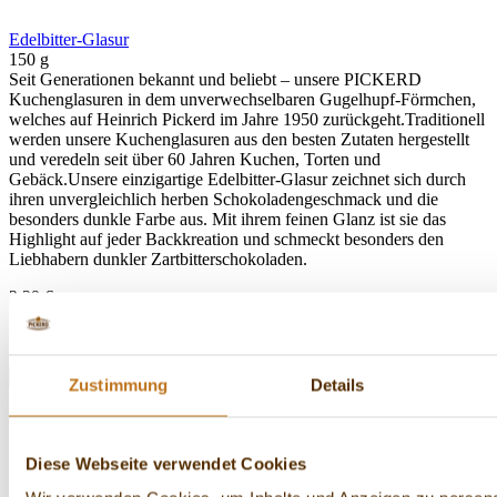
Edelbitter-Glasur
150 g
Seit Generationen bekannt und beliebt – unsere PICKERD
Kuchenglasuren in dem unverwechselbaren Gugelhupf-Förmchen,
welches auf Heinrich Pickerd im Jahre 1950 zurückgeht.Traditionell
werden unsere Kuchenglasuren aus den besten Zutaten hergestellt
und veredeln seit über 60 Jahren Kuchen, Torten und
Gebäck.Unsere einzigartige Edelbitter-Glasur zeichnet sich durch
ihren unvergleichlich herben Schokoladengeschmack und die
besonders dunkle Farbe aus. Mit ihrem feinen Glanz ist sie das
Highlight auf jeder Backkreation und schmeckt besonders den
Liebhabern dunkler Zartbitterschokoladen.
2,29 €
15,27 € / 1 kg
Preise inkl. MwSt. zzgl. Versandkosten innerhalb Deutschlands.
In den Warenkorb
Zustimmung
Details
Diese Webseite verwendet Cookies