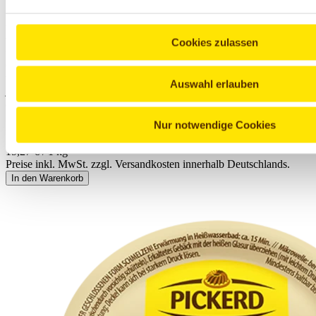
Seit Generationen bekannt und beliebt – unsere PICKERD
Kuchenglasuren im dem unverwechselbaren Gugelhupf-Förmchen,
welches auf Heinrich Pickerd im Jahre 1950 zurückgeht.Traditionell
werden unsere Kuchenglasuren aus den besten Zutaten hergestellt
Cookies zulassen
und veredeln seit über 60 Jahren Kuchen, Torten und
Gebäck.Unsere Haselnussglasur mit ihrem intensiven Geschmack
von Haselnüssen und ihrem besonderen Glanz, ist das Highlight auf
Auswahl erlauben
jeder Backkreation. Sie veredelt feine Kuchen mit einer
aromatischen Haselnussnote.
Nur notwendige Cookies
2,29 €
15,27 € / 1 kg
Preise inkl. MwSt. zzgl. Versandkosten innerhalb Deutschlands.
In den Warenkorb