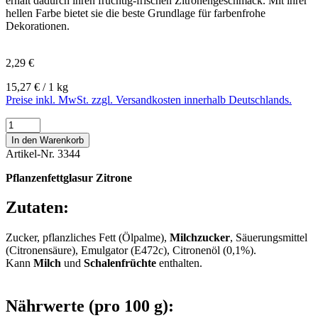
erhält dadurch ihren fruchtig-frischen Zitronengeschmack. Mit ihrer
hellen Farbe bietet sie die beste Grundlage für farbenfrohe
Dekorationen.
2,29 €
15,27 € / 1 kg
Preise inkl. MwSt. zzgl. Versandkosten innerhalb Deutschlands.
In den Warenkorb
Artikel-Nr.
3344
Pflanzenfettglasur Zitrone
Zutaten:
Zucker, pflanzliches Fett (Ölpalme),
Milchzucker
, Säuerungsmittel
(Citronensäure), Emulgator (E472c), Citronenöl (0,1%).
Kann
Milch
und
Schalenfrüchte
enthalten.
Nährwerte (pro 100 g):