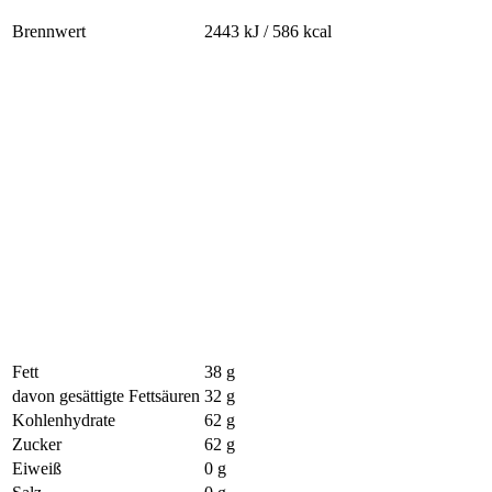
Brennwert
2443 kJ / 586 kcal
Fett
38 g
davon gesättigte Fettsäuren
32 g
Kohlenhydrate
62 g
Zucker
62 g
Eiweiß
0 g