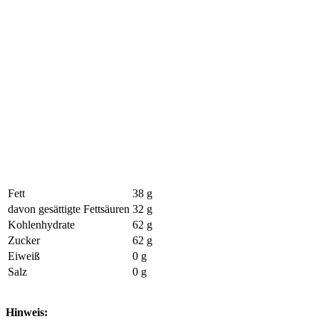
Fett
38 g
davon gesättigte Fettsäuren
32 g
Kohlenhydrate
62 g
Zucker
62 g
Eiweiß
0 g
Salz
0 g
Hinweis: